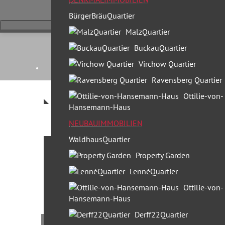
BürgerBräuQuartier
MalzQuartier
BuckauQuartier
Virchow Quartier
Ravensberg Quartier
Ottilie-von-
Hansemann-Haus
NEUBAUIMMOBILIEN
WaldhausQuartier
Leistungen
Property Garden
30 Jahre Profi Partner
LennéQuartier
Standorte & Team
Ottilie-von-
Hansemann-Haus
Team Berlin
Derff22Quartier
Team München