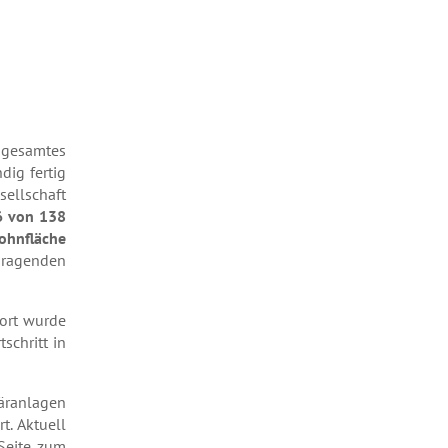
 gesamtes
dig fertig
sellschaft
6 von 138
ohnfläche
sragenden
dort wurde
schritt in
täranlagen
t. Aktuell
 Seite zum