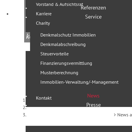
Profi Part
Vorstand & Aufsichtsrat
Referenzen
Karriere
Service
Charity
Aktuelles rund um die Immobilie - w
kommentieren.
Denkmalschutz Immobilien
Denkmalabschreibung
Steuervorteile
Leistungen
Finanzierungsvermittlung
Team
Musterberechnung
Geschäftsführer
Immobilien-Verwaltung/-Management
Projekte
News
Kontakt
Presse
News au
03 Juni 2026