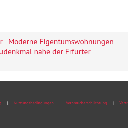
er - Moderne Eigentumswohnungen
udenkmal nahe der Erfurter
g
Nutzungsbedingungen
Verbraucherschlichtung
Vertr