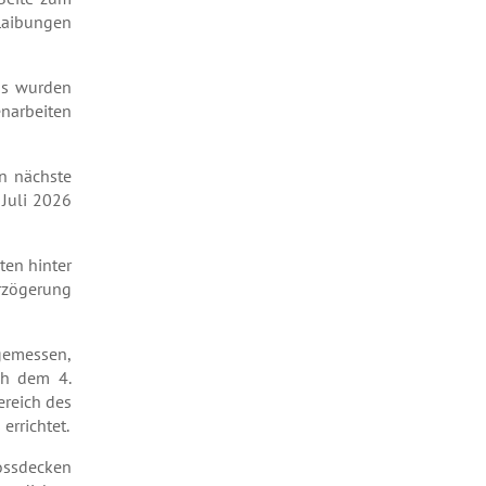
 Laibungen
us wurden
enarbeiten
en nächste
 Juli 2026
ten hinter
erzögerung
ngemessen,
ch dem 4.
ereich des
rrichtet.
ossdecken