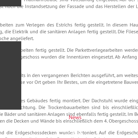
chst noch die Instandsetzung der Fassade und das Herstellen der
Referenzen
eiten zum Verlegen des Estrichs fertig gestellt. In diesem Ha
Service
, die Elektrik und die sanitären Anlagen fertig gestellt. Die Flies
che angeliefert.
ere Restarbeiten fertig gestellt. Die Parkettverlegearbeiten werd
m 4. Obergeschoss wurden die Innentüren eingesetzt. Ab Anfang
en.
, wie bereits in den vergangenen Berichten ausgeführt, am weites
ie Gewerke vor Ort geben Ihr Bestes, um die eingetretene Bauv
terseite des Gebäudes fertig montiert. Der Dachstuhl wurde ei
sen Errichtung. Die Trockenbauarbeiten sind bis einschließli
ie Bäder und sanitären Anlagen sind ebenfalls fertig gestellt. Im B
News
n die Decken und Wände bis einschließlich dem 4. Obergeschoss e
Presse
 und die Erdgeschossdecken wurden betoniert. Auf die Erdgesch