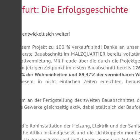
in Erfurt: Die Erfolgsgeschichte
gen in diesem Projekt zu 100 % verkauft sind! Danke an unser
hin ist der erste Bauabschnitt im MALZQUARTIER bereits vollstän
ich der Vollvermietung. Mit Freude über die durch die Projektge
, dass zum jetzigen Zeitpunkt im ersten Bauabschnitt bereits
12
erum 91,3 % der Wohneinheiten und 89,47% der vermietbaren W
ten zu diesem, in nicht einfachen Zeiten erreichten, herau
 Projektteam an der Fertigstellung des zweiten Bauabschnittes, 
 diverse Gewerke gleichzeitig aktiv, dabei stellt sich der Baufort
ar.
richs und die Rohinstallation der Heizung, Elektrik und der Sani
nderzeitliche Attika instandgesetzt und die Lichtkuppeln montier
Fenster zur Thälmannstraße sind vollständig eingebaut. Auf der