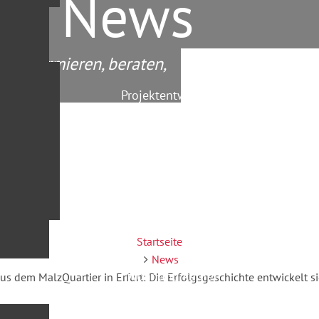
ner News
ir informieren, beraten,
Projektentwicklung
Startseite
News
Wohnung kaufen
s dem MalzQuartier in Erfurt: Die Erfolgsgeschichte entwickelt si