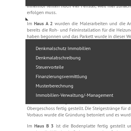
Innenhof fehlen noch vier Fenster, weil hier zunä
erfolgen muss.
Im
Haus A 2
wurden die Malerarbeiten und die Arb
bereits die Roh- und Feininstallation für die Heizung
haben begonnen und das Parkett wurde in dieser Wo
Im
Haus B 1
sind die Fliesenarbeiten bis auf klein
Denkmalschutz Immobilien
Woche abgeschlossen. Vom 1. bis einschließlich de
Denkmalabschreibung
beginnen die Arbeiten zur Montage der Einbauküch
Steuervorteile
In den Häusern B 2 und B 3 hängt der Baufortschritt
Finanzierungsvermittlung
unseren Planungen zurück. Unsere Bauleitung und d
so gering wie möglich zu halten.
Musterberechnung
Immobilien-Verwaltung/-Management
Im
Haus B 2
wurden die Balkonplatten auf der Hin
nächste Woche beginnen dann die Arbeiten zu des
Obergeschoss fertig gestellt. Die Steigestränge für d
Vorbaus wurde die Gründung betoniert und es wurde
Im
Haus B 3
ist die Bodenplatte fertig gestellt