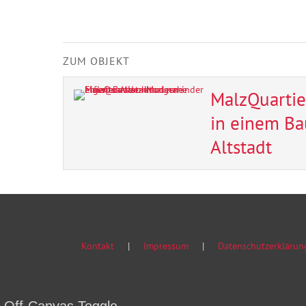
ZUM OBJEKT
MalzQuarti
in einem Ba
Altstadt
Kontakt
Impressum
Datenschutzerklärun