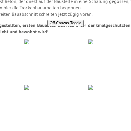
t Beton, der direkt auf der Baustelle in eine Schalung gegossen, 
en hier die Trockenbauarbeiten begonnen.
iten Bauabschnitt schreiten jetzt zügig voran.
Off-Canvas Toggle
 gestellten, ersten Bauabschnitt: Aus einer denkmalgeschützte
lebt und bewohnt wird!