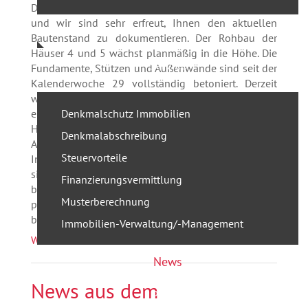
Die Baustelle und der Rohbau schreiten zügig voran
und wir sind sehr erfreut, Ihnen den aktuellen
Referenzen
Bautenstand zu dokumentieren. Der Rohbau der
Häuser 4 und 5 wächst planmäßig in die Höhe. Die
Service
Fundamente, Stützen und Außenwände sind seit der
Kalenderwoche 29 vollständig betoniert. Derzeit
wird die Decke über der Tiefgarage abschnittsweise
eingeschalt und betoniert. Die Tiefgarage unter den
Denkmalschutz Immobilien
Häusern 4 und 5 wird voraussichtlich bis Mitte
Denkmalabschreibung
August fertiggestellt sein. Von den gemauerten
Steuervorteile
Innenwänden im Tiefgaragen- und Kellergeschoss
sind bereits gut zwei Drittel errichtet. Im Haus 5 wird
Finanzierungsvermittlung
bereits das Erdgeschoss gemauert und wir planen
Musterberechnung
per Ende August die Decke über dem Erdgeschoss
bereits zu betonieren.
Mehr lesen
Immobilien-Verwaltung/-Management
Weiterlesen
News
News aus dem
Presse