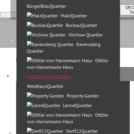
BürgerBräuQuartier
Off-
To
MalzQuartier
BuckauQuartier
Virchow Quartier
Home
Ravensberg
Quartier
Kontakt
Ottilie-
von-Hansemann-Haus
Unternehmen
Profi Partner News
NEUBAUIMMOBILIEN
Aktuelles rund um die Immobilie
WaldhausQuartier
- wir informieren, beraten,
Leistungen
kommentieren.
Property Garden
30 Jahre Profi Partner
LennéQuartier
Standorte & Team
Ottilie-
Team Berlin
von-Hansemann-Haus
Team München
Derff22Quartier
Startseite