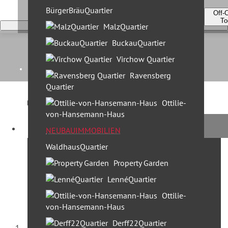
BürgerBräuQuartier
Off-
To
MalzQuartier
BuckauQuartier
Virchow Quartier
Home
Ravensberg
Quartier
Kontakt
Ottilie-
von-Hansemann-Haus
Unternehmen
Besser beraten
NEUBAUIMMOBILIEN
Wir sind für Sie da!
WaldhausQuartier
Leistungen
Property Garden
30 Jahre Profi Partner
LennéQuartier
Standorte & Team
Ottilie-
Team Berlin
von-Hansemann-Haus
Team München
Derff22Quartier
Startseite