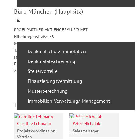
Büro München (Hauptsitz)
Referenzen
Service
PROFI PARTNER AKTIENGESELLSCHAFT
Nibelungenstraße 76
80639 München
Tel.: 089. 514 15-0
Denkmalschutz Immobilien
Fax: 089. 514 15-70
Denkmalabschreibung
E-Mail:
Diese E-Mail-Adresse ist vor Spambots geschützt!
Zur Anzeige muss JavaScript eingeschaltet sein.
Steuervorteile
Finanzierungsvermittlung
Musterberechnung
Immobilien-Verwaltung/-Management
Team Berlin
News
Caroline Lehmann
Peter Michalak
Projektkoordination
Salesmanager
Presse
Vertrieb