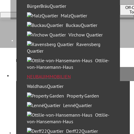
BürgerBräuQuartier
Off-
To
MalzQuartier
BuckauQuartier
Virchow Quartier
Home
Ravensberg
Quartier
Kontakt
Ottilie-
von-Hansemann-Haus
Unternehmen
Profi Partner News
NEUBAUIMMOBILIEN
Aktuelles rund um die Immobilie
WaldhausQuartier
- wir informieren, beraten,
Leistungen
kommentieren.
Property Garden
30 Jahre Profi Partner
LennéQuartier
Standorte & Team
Ottilie-
Team Berlin
von-Hansemann-Haus
Team München
Derff22Quartier
Startseite