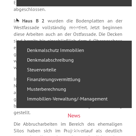
Einbau der Fertigteiltreppen bereits zur Hälfte
abgeschlossen.
Referenzen
Im
Haus B 2
wurden die Bodenplatten an der
Westfassade vollständig montiert. Jetzt beginnen
Service
diese Arbeiten auch an der Ostfassade. Die Decken
sind bereits bis einschließlich dem 4. Obergeschoss
eingeschalt. Die Gründungsarbeiten wurden fertig
Denkmalschutz Immobilien
gestellt und es wurden die ersten Wände aus
Denkmalabschreibung
wasserundurchlässigem Beton, die vor Ort gegossen
worden, verbaut.
Steuervorteile
Im
Haus B 3
wurden die Abrissarbeiten beendet.
Finanzierungsvermittlung
Nachdem jetzt die Bewehrungsarbeiten
Musterberechnung
abgeschlossen sind, kann dort die Bodenplatte
Immobilien-Verwaltung/-Management
gegossen werden. Die Decken und Wände sind jetzt
bis einschließlich dem 7. Obergeschoss fertig
gestellt.
News
Die Abbrucharbeiten im Bereich des ehemaligen
Presse
Silos haben sich im Projektverlauf als deutlich