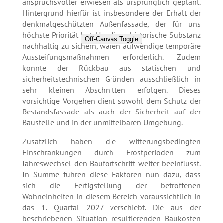
anspruchsvoller erwiesen als ursprünglich geplant.
Hintergrund hierfür ist insbesondere der Erhalt der
denkmalgeschützten Außenfassade, der für uns
höchste Priorität hat. Um diese historische Substanz
Off-Canvas Toggle
nachhaltig zu sichern, waren aufwendige temporäre
Aussteifungsmaßnahmen erforderlich. Zudem
konnte der Rückbau aus statischen und
sicherheitstechnischen Gründen ausschließlich in
sehr kleinen Abschnitten erfolgen. Dieses
vorsichtige Vorgehen dient sowohl dem Schutz der
Bestandsfassade als auch der Sicherheit auf der
Baustelle und in der unmittelbaren Umgebung.
Zusätzlich haben die witterungsbedingten
Einschränkungen durch Frostperioden zum
Jahreswechsel den Baufortschritt weiter beeinflusst.
In Summe führen diese Faktoren nun dazu, dass
sich die Fertigstellung der betroffenen
Wohneinheiten in diesem Bereich voraussichtlich in
das 1. Quartal 2027 verschiebt. Die aus der
beschriebenen Situation resultierenden Baukosten