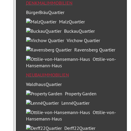
DENKMALIMMOBILIEN
Telefon:
(*)
BürgerBräuQuartier
MalzQuartier
BuckauQuartier
E-Mail:
(*)
Virchow Quartier
Ravensberg Quartier
Terminwunsch Datum:
Ottilie-von-
Kalender
Hansemann-Haus
Terminwunsch Uhrzeit:
NEUBAUIMMOBILIEN
WaldhausQuartier
Zustimmung Datennutzung
Property Garden
Mit dem Absenden des
LennéQuartier
Kontaktformulars erklären Sie sich damit
Ottilie-von-
einverstanden, dass Ihre Daten zur
Hansemann-Haus
Bearbeitung Ihres Anliegens verwendet
Derff22Quartier