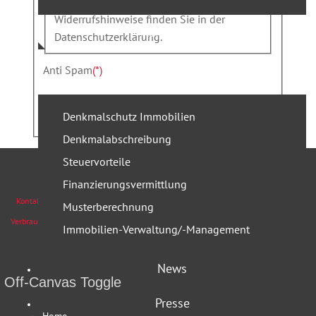
werden. Weitere Informationen und
Widerrufshinweise finden Sie in der
Referenzen
Datenschutzerklärung.
Service
Anti Spam
(*)
Senden
Denkmalschutz Immobilien
Denkmalabschreibung
Steuervorteile
Finanzierungsvermittlung
Kontakt
Impressum
Datenschutzerklärung
Nutzungsbedingungen
Musterberechnung
Verbraucherschlichtung
Vertriebspartner Portal
Kunden Zugang
Suche
Immobilien-Verwaltung/-Management
News
Off-Canvas Toggle
Presse