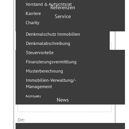
Vorstand & Aufsichtsrat
aus:
Referenzen
Karriere
Service
Besichtigungsobjekt:
(*)
Charity
Denkmalschutz Immobilien
Name:
(*)
Projektentwicklung
Denkmalabschreibung
Steuervorteile
Vorname:
(*)
Leistungen
Finanzierungsvermittlung
Team
Musterberechnung
Geschäftsführer
Strasse, Hausnummer:
Immobilien-Verwaltung/-
Management
Projekte
Kontakt
Postleitzahl:
News
Presse
Wohnung kaufen
Ort: