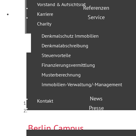
Berlin Ca
Vorstand & Aufsichtsrat
Referenzen
Karriere
Service
Charity
Leben in der Geschichte
Denkmalschutz Immobilien
Denkmalabschreibung
Steuervorteile
Leistungen
Finanzierungsvermittlung
Team
Musterberechnung
Geschäftsführer
Immobilien-Verwaltung/-Management
Projekte
News
Kontakt
Presse
Berlin Campus