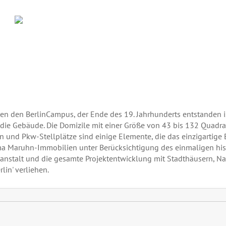
n den BerlinCampus, der Ende des 19. Jahrhunderts entstanden 
ie Gebäude. Die Domizile mit einer Größe von 43 bis 132 Quadr
nd Pkw-Stellplätze sind einige Elemente, die das einzigartige E
 Maruhn-Immobilien unter Berücksichtigung des einmaligen histo
anstalt und die gesamte Projektentwicklung mit Stadthäusern,
in' verliehen.