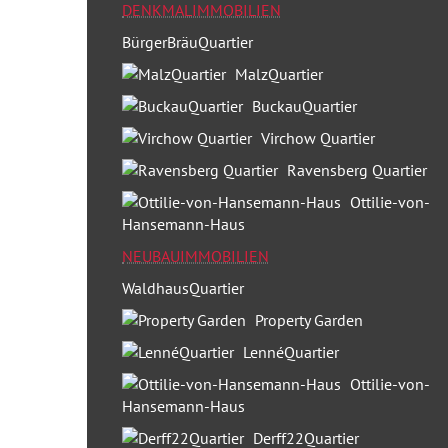
DENKMALIMMOBILIEN
BürgerBräuQuartier
Der BerlinCampus liegt an einem traumhaften Platz 
MalzQuartier
einzigartiges Baudenkmal repräsentiert traditionel
BuckauQuartier
Virchow Quartier
Ravensberg Quartier
Ottilie-von-
Hansemann-Haus
NEUBAUIMMOBILIEN
WaldhausQuartier
Property Garden
LennéQuartier
Ottilie-von-
Hansemann-Haus
Derff22Quartier