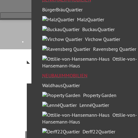
BürgerBräuQuartier
MalzQuartier
BuckauQuartier
Virchow Quartier
Ravensberg Quartier
Ottilie-von-
Hansemann-Haus
NEUBAUIMMOBILIEN
WaldhausQuartier
Leistungen
Property Garden
30 Jahre Profi Partner
LennéQuartier
Standorte & Team
Ottilie-von-
Hansemann-Haus
Team Berlin
Derff22Quartier
Team München