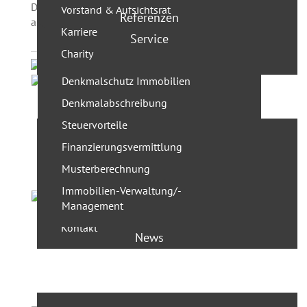
Denkmalensemble. Die Bötzowstraße 9 wurde sehr
Vorstand & Aufsichtsrat
Referenzen
aufwendig instand gesetzt.
Karriere
Service
Charity
Denkmalschutz Immobilien
Projektentwicklung
Denkmalabschreibung
Steuervorteile
Leistungen
Finanzierungsvermittlung
Team
Musterberechnung
Geschäftsführer
Immobilien-Verwaltung/-
Management
Projekte
Kontakt
News
Presse
Wohnung kaufen