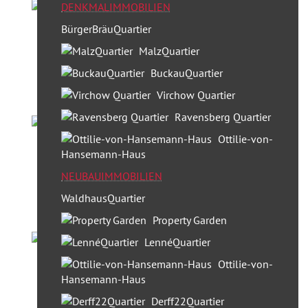
DENKMALIMMOBILIEN
BürgerBräuQuartier
MalzQuartier
BuckauQuartier
Virchow Quartier
Ravensberg Quartier
Ottilie-von-
Hansemann-Haus
NEUBAUIMMOBILIEN
WaldhausQuartier
Property Garden
LennéQuartier
Ottilie-von-
Hansemann-Haus
Derff22Quartier