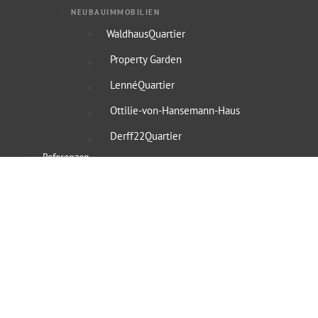
NEUBAUIMMOBILIEN
WaldhausQuartier
Property Garden
LennéQuartier
Ottilie-von-Hansemann-Haus
Derff22Quartier
Referenzen
Service
Denkmalschutz Immobilien
Denkmalabschreibung
Steuervorteile
Finanzierungsvermittlung
Musterberechnung