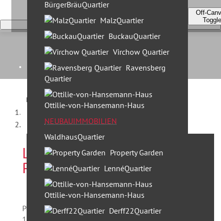
BürgerBräuQuartier
Off-Can
MalzQuartier
Toggl
BuckauQuartier
Virchow Quartier
Home
Ravensberg
Quartier
Kontakt
Ottilie-von-Hansemann-Haus
Startseite
Unternehmen
NEUBAUIMMOBILIEN
Leiterstraße, Potsdam
WaldhausQuartier
Leiterstraße 11 & 13 in
Leistungen
Property Garden
Potsdam
30 Jahre Profi Partner
LennéQuartier
Standorte & Team
Ottilie-von-Hansemann-Haus
Team Berlin
Potsdam ist die größte Stadt Brandenburgs mit ca.
Derff22Quartier
Team München
160.000 Einwohnern. Sie gilt als eine der