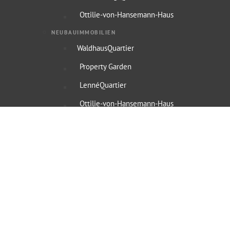
Ottilie-von-Hansemann-Haus
NEUBAUIMMOBILIEN
WaldhausQuartier
Property Garden
LennéQuartier
Ottilie-von-Hansemann-Haus
Derff22Quartier
Referenzen
Service
Denkmalschutz Immobilien
Denkmalabschreibung
Steuervorteile
Finanzierungsvermittlung