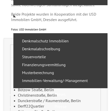
sowie hochwertigen Sanitäranlagen ausgestattet.
Referenzen
Beide Projekte wurden in Kooperation mit der USD
Immobilen GmbH, Dresden ausgeführt.
Service
Fotos: USD Immobilien GmbH
Denkmalschutz Immobilien
Denkmalabschreibung
REFERENZEN (AUSZUG)
Steuervorteile
Finanzierungsvermittlung
Alexanderstraße, Hamburg
Musterberechnung
Bänschstraße, Berlin
BuckauQuartier, Magdeburg
Immobilien-Verwaltung/-Management
Berlin Campus
Bötzow Straße, Berlin
News
Christinenstraße, Berlin
Dunckerstraße / Raumerstraße, Berlin
Derff22Quartier
Presse