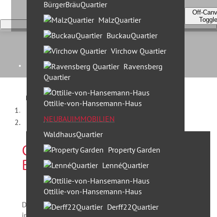
BürgerBräuQuartier
Off-Can
MalzQuartier
Toggl
BuckauQuartier
Virchow Quartier
Home
Ravensberg
Quartier
Kontakt
Ottilie-von-Hansemann-Haus
Startseite
Unternehmen
NEUBAUIMMOBILIEN
Christinenstraße, Berlin
WaldhausQuartier
Christinenstraße 33 in
Leistungen
Property Garden
Berlin
30 Jahre Profi Partner
LennéQuartier
Standorte & Team
Ottilie-von-Hansemann-Haus
Team Berlin
Das feine Gebäude gehört zu einem der schönsten
Derff22Quartier
Team München
im Berliner Prenzlauer Berg, es liegt im