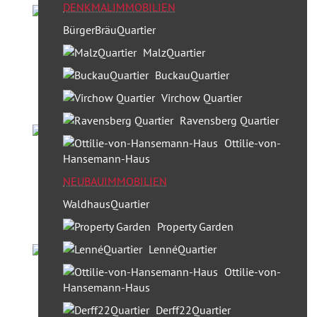
DENKMALIMMOBILIEN
BürgerBräuQuartier
MalzQuartier
BuckauQuartier
Virchow Quartier
Ravensberg Quartier
Ottilie-von-
Hansemann-Haus
NEUBAUIMMOBILIEN
WaldhausQuartier
Property Garden
LennéQuartier
Ottilie-von-
Hansemann-Haus
Derff22Quartier