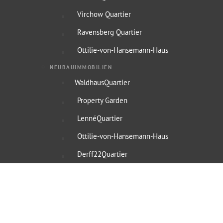
Virchow Quartier
Ravensberg Quartier
Ottilie-von-Hansemann-Haus
NEUBAUIMMOBILIEN
WaldhausQuartier
Property Garden
LennéQuartier
Ottilie-von-Hansemann-Haus
Derff22Quartier
Referenzen
Service
Denkmalschutz Immobilien
Denkmalabschreibung