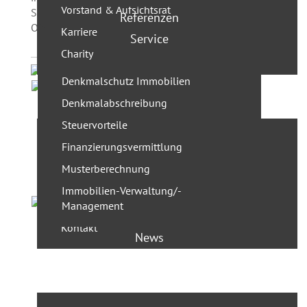
Vorstand & Aufsichtsrat
Sanierungsgebiet Teutoburger Platz - einer grünen
Referenzen
Oase im beliebten Kiez.
Karriere
Service
Charity
Denkmalschutz Immobilien
Projektentwicklung
Denkmalabschreibung
Steuervorteile
Leistungen
Finanzierungsvermittlung
Team
Musterberechnung
Geschäftsführer
Immobilien-Verwaltung/-
Management
Projekte
Kontakt
News
Presse
Wohnung kaufen